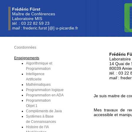
Frédéric Fürst
Maître de Conférences
Laboratoire MIS
tél.
: 03 22 82 59 23
mail
: frederic.furst [@] u-picardie.fr
Coordonnées
Frédéric Fü
Enseignements
Laboratoire
Algorithmique et
14 Quai de
80039 Amie
Programmation
tél.
: 03 22 
Intelligence
mail
: freder
Artificielle
Mathématiques
Programmation logique
Programmation en ADA
Je suis maitre de c
Programmation
Objet 1
Mes travaux de rec
Compléments de Java
accessible et manipu
Systèmes à Base
de Connaissances
Histoire de l'IA