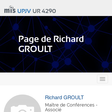
Aller
au
UPJV
UR 4290
contenu
principal
Page de Richard
GROULT
Toggl
naviga
Richard GROULT
Maître de Conférences -
Associé