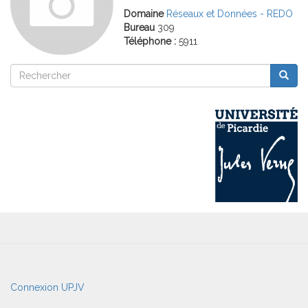
Domaine
Réseaux et Données - REDO
Bureau
309
Téléphone :
5911
Rechercher
Reche
Rechercher
User
Connexion UPJV
account