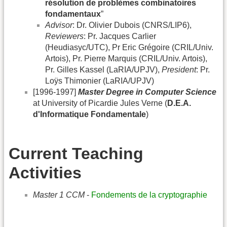
résolution de problèmes combinatoires
fondamentaux
”
Advisor
: Dr. Olivier Dubois (CNRS/LIP6),
Reviewers
: Pr. Jacques Carlier
(Heudiasyc/UTC), Pr Eric Grégoire (CRIL/Univ.
Artois), Pr. Pierre Marquis (CRIL/Univ. Artois),
Pr. Gilles Kassel (LaRIA/UPJV),
President
: Pr.
Loÿs Thimonier (LaRIA/UPJV)
[1996-1997]
Master Degree in Computer Science
at University of Picardie Jules Verne (
D.E.A.
d'Informatique Fondamentale
)
Current Teaching
Activities
Master 1 CCM
-
Fondements de la cryptographie