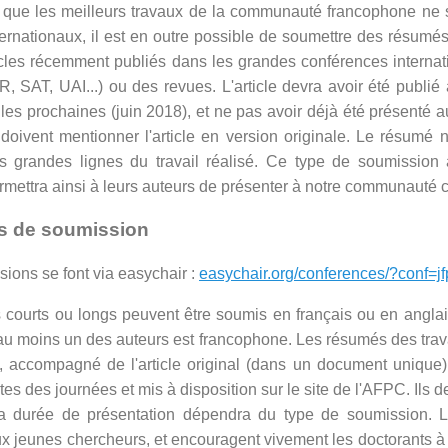
r que les meilleurs travaux de la communauté francophone ne 
ernationaux, il est en outre possible de soumettre des résumés
ticles récemment publiés dans les grandes conférences internat
 SAT, UAI...) ou des revues. L'article devra avoir été publié
les prochaines (juin 2018), et ne pas avoir déjà été présenté
t doivent mentionner l'article en version originale. Le résum
s grandes lignes du travail réalisé. Ce type de soumission
rmettra ainsi à leurs auteurs de présenter à notre communauté ce
s de soumission
ions se font via easychair :
easychair.org/conferences/?conf=j
s courts ou longs peuvent être soumis en français ou en anglais
 au moins un des auteurs est francophone. Les résumés des tra
s, accompagné de l'article original (dans un document unique)
tes des journées et mis à disposition sur le site de l'AFPC. Ils 
a durée de présentation dépendra du type de soumission. L
x jeunes chercheurs, et encouragent vivement les doctorants à