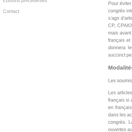
Editions précédentes
Pour évite
congrès int
Contact
s'agir d'ar
CP, CPAIOR,
mais avant 
français e
donnera le
succinct pe
Modalité
Les soumiss
Les article
français si
en françai
dans les ac
congrès. L
ouvertes au