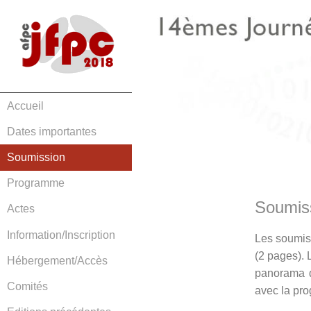
Accueil
Dates importantes
Soumission
Programme
Soumiss
Actes
Information/Inscription
Les soumiss
(2 pages). 
Hébergement/Accès
panorama d
Comités
avec la pro