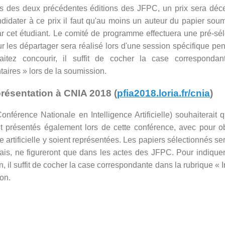
 des deux précédentes éditions des JFPC, un prix sera décer
didater à ce prix il faut qu'au moins un auteur du papier soumi
par cet étudiant. Le comité de programme effectuera une pré-sélec
r les départager sera réalisé lors d'une session spécifique pe
itez concourir, il suffit de cocher la case correspondan
ires » lors de la soumission.
résentation à CNIA 2018 (
pfia2018.loria.fr/cnia
)
onférence Nationale en Intelligence Artificielle) souhaiterai
t présentés également lors de cette conférence, avec pour ob
nce artificielle y soient représentées. Les papiers sélectionnés se
ais, ne figureront que dans les actes des JFPC. Pour indique
n, il suffit de cocher la case correspondante dans la rubrique «
on.