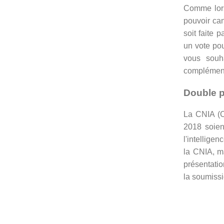
Comme lors
pouvoir can
soit faite 
un vote pou
vous souha
complémenta
Double p
La CNIA (C
2018 soien
l'intellige
la CNIA, m
présentatio
la soumissi