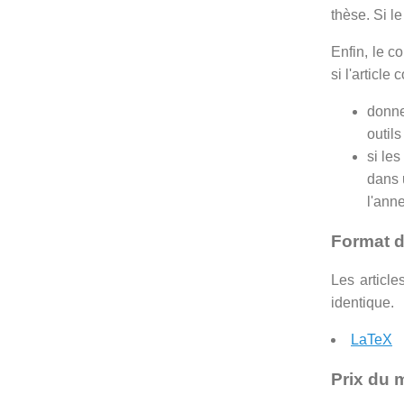
thèse. Si le
Enfin, le c
si l'article
donne
outils
si les
dans 
l'ann
Format 
Les articl
identique.
LaTeX
Prix du m