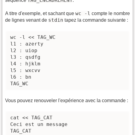
TAG_ENCADREMENT
séquence
.
wc -l
A titre d'exemple, et sachant que
compte le nombre
stdin
de lignes venant de
tapez la commande suivante :
wc -l << TAG_WC

l1 : azerty

l2 : uiop

l3 : qsdfg

l4 : hjklm

l5 : wxcvv

l6 : bn

TAG_WC
Vous pouvez renouveler l'expérience avec la commande :
cat << TAG_CAT

Ceci est un message

TAG_CAT