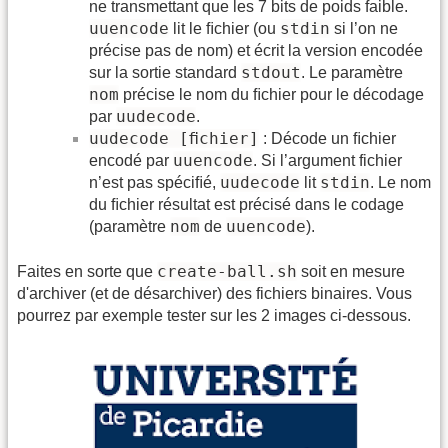
ne transmettant que les 7 bits de poids faible.
uuencode
stdin
lit le ﬁchier (ou
si l’on ne
précise pas de nom) et écrit la version encodée
stdout
sur la sortie standard
. Le paramètre
nom
précise le nom du ﬁchier pour le décodage
uudecode
par
.
uudecode [ﬁchier]
: Décode un ﬁchier
uuencode
encodé par
. Si l’argument fichier
uudecode
stdin
n’est pas spéciﬁé,
lit
. Le nom
du ﬁchier résultat est précisé dans le codage
nom
uuencode
(paramètre
de
).
create-ball.sh
Faites en sorte que
soit en mesure
d'archiver (et de désarchiver) des fichiers binaires. Vous
pourrez par exemple tester sur les 2 images ci-dessous.