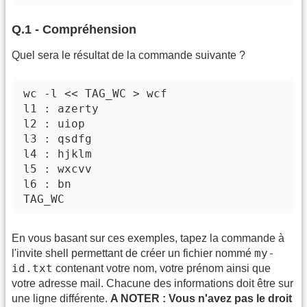
Q.1 - Compréhension
Quel sera le résultat de la commande suivante ?
wc -l << TAG_WC > wcf

l1 : azerty

l2 : uiop

l3 : qsdfg

l4 : hjklm

l5 : wxcvv

l6 : bn

TAG_WC
En vous basant sur ces exemples, tapez la commande à
my-
l'invite shell permettant de créer un fichier nommé
id.txt
contenant votre nom, votre prénom ainsi que
votre adresse mail. Chacune des informations doit être sur
une ligne différente.
A NOTER : Vous n'avez pas le droit