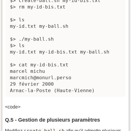
$> create-ball.sh my-id-bis.txt

$> rm my-id-bis.txt

$> ls 

my-id.txt my-ball.sh

$> ./my-ball.sh

$> ls

my-id.txt my-id-bis.txt my-ball.sh

$> cat my-id-bis.txt

marcel michu

marcmich@monurl.perso

29 février 2000

Arnac-la-Poste (Haute-Vienne)
<code>
Q.5 - Gestion de plusieurs paramètres
create-ball.sh
Modifiez
afin qu'il admette plusieurs