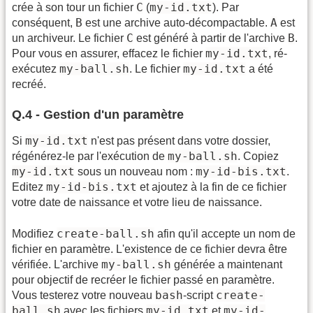
C
my-id.txt
crée à son tour un fichier
(
). Par
B
A
conséquent,
est une archive auto-décompactable.
est
C
B
un archiveur. Le fichier
est généré à partir de l'archive
.
my-id.txt
Pour vous en assurer, effacez le fichier
, ré-
my-ball.sh
my-id.txt
exécutez
. Le fichier
a été
recréé.
Q.4 - Gestion d'un paramètre
my-id.txt
Si
n'est pas présent dans votre dossier,
my-ball.sh
régénérez-le par l'exécution de
. Copiez
my-id.txt
my-id-bis.txt
sous un nouveau nom :
.
my-id-bis.txt
Editez
et ajoutez à la fin de ce fichier
votre date de naissance et votre lieu de naissance.
create-ball.sh
Modifiez
afin qu'il accepte un nom de
fichier en paramètre. L'existence de ce fichier devra être
my-ball.sh
vérifiée. L'archive
générée a maintenant
pour objectif de recréer le fichier passé en paramètre.
bash
create-
Vous testerez votre nouveau
-script
ball.sh
my-id.txt
my-id-
avec les fichiers
et