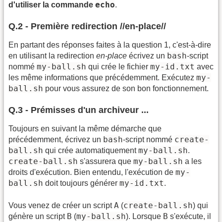
echo
d'utiliser la commande
.
Q.2 - Première redirection //en-place//
En partant des réponses faites à la question 1, c'est-à-dire
bash
en utilisant la redirection
en-place
écrivez un
-script
my-ball.sh
my-id.txt
nommé
qui crée le fichier
avec
my-
les même informations que précédemment. Exécutez
ball.sh
pour vous assurez de son bon fonctionnement.
Q.3 - Prémisses d'un archiveur ...
Toujours en suivant la même démarche que
bash
create-
précédemment, écrivez un
-script nommé
ball.sh
my-ball.sh
qui crée automatiquement
.
create-ball.sh
my-ball.sh
s'assurera que
a les
my-
droits d'exécution. Bien entendu, l'exécution de
ball.sh
my-id.txt
doit toujours générer
.
A
create-ball.sh
Vous venez de créer un script
(
) qui
B
my-ball.sh
B
génère un script
(
). Lorsque
s'exécute, il