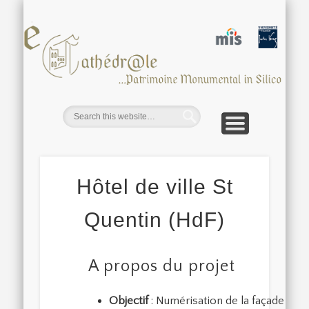
CATHÉDRALE D’AMIENS
AUTRES MONUMENTS
OUTILS ET DÉMOS
ACTUALITÉS
DIFFUSION
PROJETS
ACCUEIL
15 ANS
EQUIPE
ca
Hôtel de ville St
Quentin (HdF)
A propos du projet
Objectif
: Numérisation de la façade