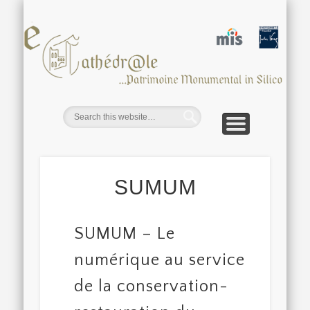
CATHÉDRALE D’AMIENS
AUTRES MONUMENTS
OUTILS ET DÉMOS
ACTUALITÉS
DIFFUSION
PROJETS
ACCUEIL
15 ANS
EQUIPE
ca
SUMUM
SUMUM – Le
numérique au service
de la conservation-