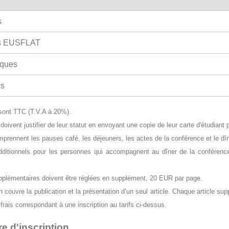
s
s EUSFLAT
ques
ls
 sont TTC (T.V.A à 20%).
doivent justifier de leur statut en envoyant une copie de leur carte d'étudiant
mprennent les pauses café, les déjeuners, les actes de la conférence et le dî
dditionnels pour les personnes qui accompagnent au dîner de la conférenc
plémentaires doivent être réglées en supplément, 20 EUR par page.
n couvre la publication et la présentation d’un seul article. Chaque article s
rais correspondant à une inscription au tarifs ci-dessus.
e d'inscription