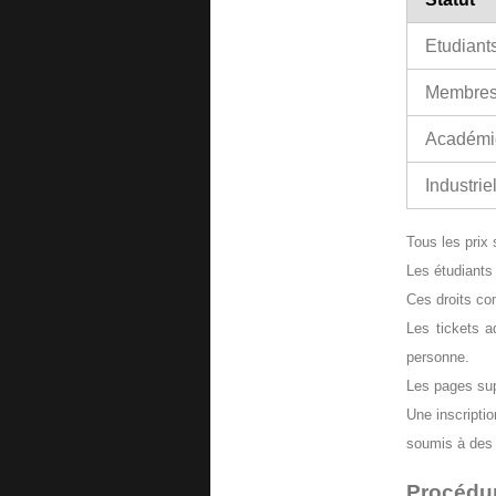
Etudiant
Membre
Académi
Industrie
Tous les prix
Les étudiants 
Ces droits co
Les tickets a
personne.
Les pages sup
Une inscriptio
soumis à des f
Procédur