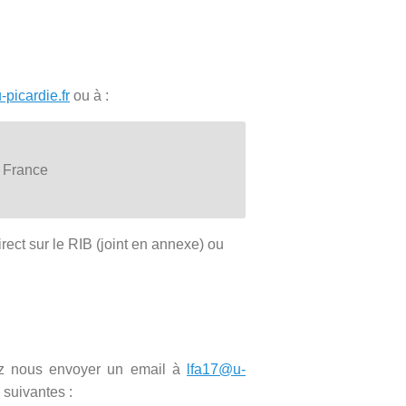
picardie.fr
ou à :
 France
rect sur le RIB (joint en annexe) ou
lez nous envoyer un email à
lfa17@u-
 suivantes :