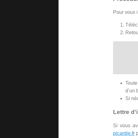
Pour vous i
Téléc
Retou
Toute
d’un 
Si né
Lettre d'
Si vous av
picardie.fr
p