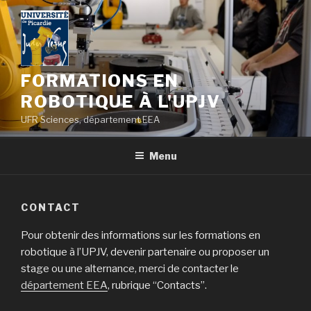
Skip
to
content
FORMATIONS EN
ROBOTIQUE À L'UPJV
UFR Sciences, département EEA
Menu
CONTACT
Pour obtenir des informations sur les formations en
robotique à l’UPJV, devenir partenaire ou proposer un
stage ou une alternance, merci de contacter le
département EEA
, rubrique “Contacts”.