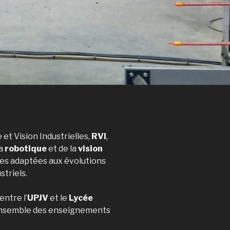
et Vision Industrielles,
RVI
,
la
robotique
et de la
vision
ses adaptées aux évolutions
triels.
entre l’
UPJV
et le
Lycée
ensemble des enseignements