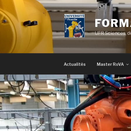
Skip
to
content
FORMA
UFR Sciences, 
Actualités
Master RoVA