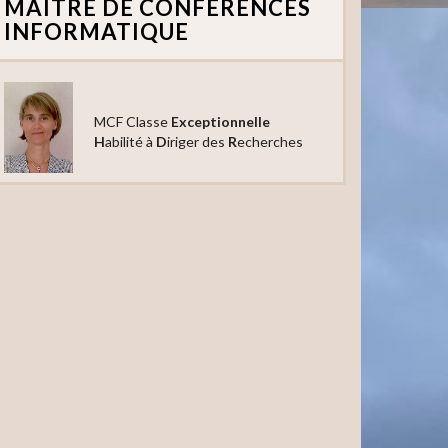
MAITRE DE CONFÉRENCES
INFORMATIQUE
MCF Classe
Exceptionnelle
H
abilité à
D
iriger des
R
echerches