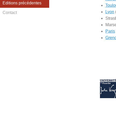
Editions précédentes
Toulo
Lyon
Contact
Stras
Marse
Paris
Gren