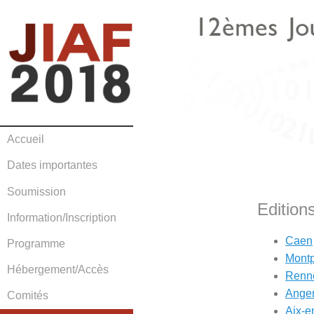
Accueil
Dates importantes
Soumission
Edition
Information/Inscription
Caen
Programme
Montp
Hébergement/Accès
Renn
Ange
Comités
Aix-e