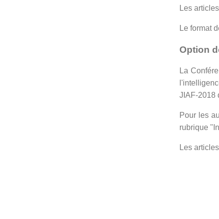
Les article
Le format d
Option d
La Conféren
l'intellige
JIAF-2018 d
Pour les au
rubrique "I
Les article