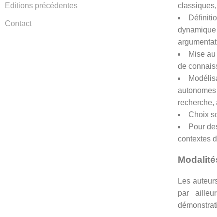
classiques,
Editions précédentes
Définiti
Contact
dynamique d
argumentati
Mise au
de connaiss
Modélisa
autonomes (
recherche, 
Choix so
Pour des
contextes d
Modalité
Les auteurs
par aille
démonstrat