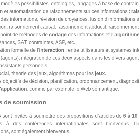
 modèles possibilistes, ontologies, langages à base de contrain
on et automatisation de raisonnements sur ces informations :
ra
es informations, révision de croyances, fusion d'informations
on, raisonnement causal, raisonnement abductif, raisonnement à
 point de méthodes de
codage
des informations et d'
algorithm
ances, SAT, contraintes, ASP, etc.
tion formelle de l'
interaction
: entre utilisateurs et systèmes in
agents), intégration de ces deux aspects dans les divers agent
assistants personnels.
cial, théorie des jeux, algorithmes pour les
jeux
.
 objectifs de décision, planification, ordonnancement, diagnosti
'
application
, comme par exemple le Web sémantique.
s de soumission
 sont invités à soumettre des propositions d’articles de
6 à 10
urs à des conférences internationales sont bienvenus. D
ions, sont également bienvenus.